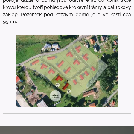
pokoje každého domu jsou otevřené až do konstrukce
krovu kterou tvoří pohledové krokevní trámy a palubkový
záklop. Pozemek pod každým dome je o velikosti cca
950m2.