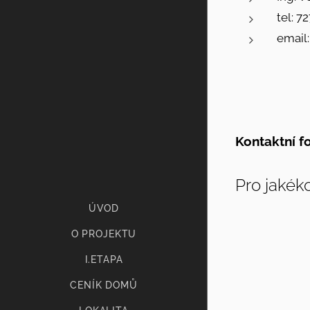
tel: 7
email
Kontaktní f
Pro jakék
ÚVOD
O PROJEKTU
I.ETAPA
CENÍK DOMŮ