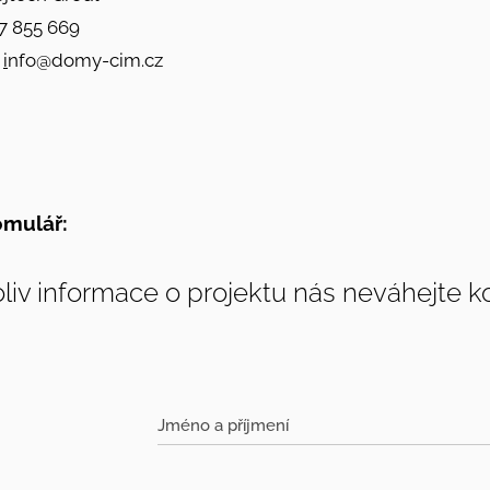
27 855 669
:
i
nfo@domy-cim.cz
omulář:
oliv informace o projektu nás neváhejte k
Jméno a příjmení