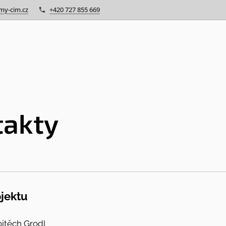
my-cim.cz
+420 727 855 669
takty
ojektu
ojtěch Grodl