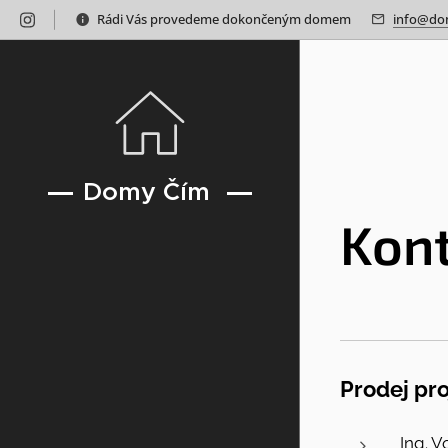
Rádi Vás provedeme dokončeným domem
info@do
Domy Čím
Kon
Prodej pr
Ing. V